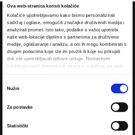
Ova web-stranica koristi kolačiće
Kolačiće upotrebljavamo kako bismo personalizirali
sadržaj i oglase, omogućili značajke društvenih medija i
analizirali promet. Isto tako, podatke o vašoj upotrebi
Tourist Board
naše web-lokacije dijelimo s partnerima za društvene
medije, oglašavanje i analizu, a oni ih mogu kombinirati s
drugim podacima koje ste im pružili ili koje su prikupili
dok ste upotrebljavali njihove usluge. Nastavkom
korištenja naših internetskih stranica vi prihvaćate našu
upotrebu kolačića.
Odabir
Contact
Nužni
pristanka
Za postavke
Donja Vala 241
21333 Drvenik
Statistički
+385 (0)21 628 200