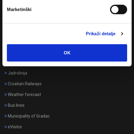
+385 (0)21 628 222
Marketinški
info@drvenik.hr
Prikaži detalje
OK
Useful links
Jadrolinija
Croatian Railways
Weather forecast
Bus lines
Municipality of Gradac
eVisitor