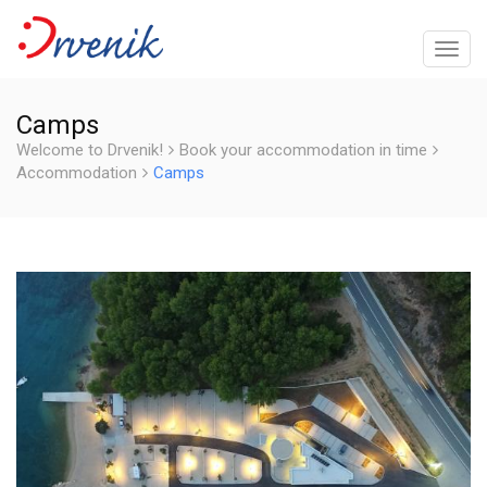
Toggl
navig
Camps
Welcome to Drvenik!
Book your accommodation in time
Accommodation
Camps