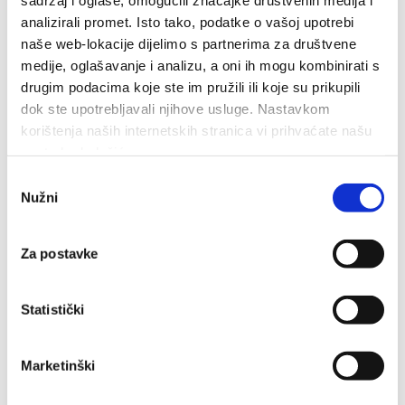
analizirali promet. Isto tako, podatke o vašoj upotrebi
naše web-lokacije dijelimo s partnerima za društvene
medije, oglašavanje i analizu, a oni ih mogu kombinirati s
Zalazak
drugim podacima koje ste im pružili ili koje su prikupili
dok ste upotrebljavali njihove usluge. Nastavkom
korištenja naših internetskih stranica vi prihvaćate našu
upotrebu kolačića.
Odabir
Nužni
pristanka
Priroda
Za postavke
Statistički
Marketinški
Kompilacije