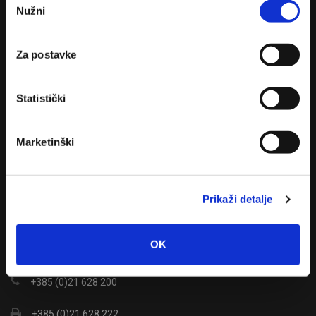
Nužni
pristanka
Za postavke
Turistička zajednica mjesta
Statistički
Marketinški
Kontakt
Prikaži detalje
Donja Vala 241
OK
21333 Drvenik
+385 (0)21 628 200
+385 (0)21 628 222