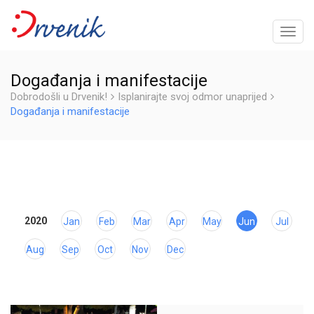
Uključ
naviga
Događanja i manifestacije
Dobrodošli u Drvenik!
Isplanirajte svoj odmor unaprijed
Događanja i manifestacije
2020
Jan
Feb
Mar
Apr
May
Jun
Jul
Aug
Sep
Oct
Nov
Dec