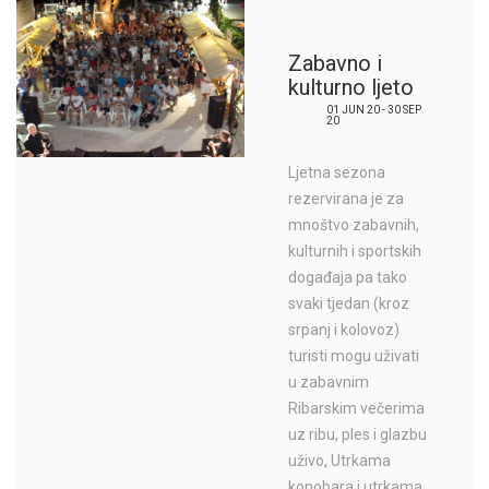
Zabavno i
kulturno ljeto
01 JUN 20 - 30 SEP
20
Ljetna sezona
rezervirana je za
mnoštvo zabavnih,
kulturnih i sportskih
događaja pa tako
svaki tjedan (kroz
srpanj i kolovoz)
turisti mogu uživati
u zabavnim
Ribarskim večerima
uz ribu, ples i glazbu
uživo, Utrkama
konobara i utrkama