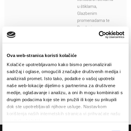
u štiklama,
Glazbenim
promenadama te
Proslavi ...
Čitaj dalje
Ova web-stranica koristi kolačiće
Kolačiće upotrebljavamo kako bismo personalizirali
sadržaj i oglase, omogućili značajke društvenih medija i
Raznolikost i široka ponuda događanja i manifestacija u mjestu
analizirali promet. Isto tako, podatke o vašoj upotrebi
Drvenik oduševit će svakog posjetitelja. Svatko može pronaći
naše web-lokacije dijelimo s partnerima za društvene
nešto za sebe bilo da volite tradiciju, gastronomske manifestacije,
medije, oglašavanje i analizu, a oni ih mogu kombinirati s
programe za djecu ili sportska događanja. Dođite, uživajte i/ili
drugim podacima koje ste im pružili ili koje su prikupili
sudjelujte u istima.
dok ste upotrebljavali njihove usluge. Nastavkom
korištenja naših internetskih stranica vi prihvaćate našu
upotrebu kolačića.
Odabir