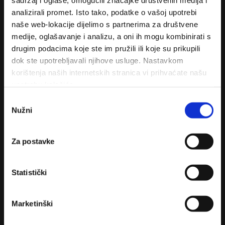
sadržaj i oglase, omogućili značajke društvenih medija i
analizirali promet. Isto tako, podatke o vašoj upotrebi
Turistička zajednica mjesta
naše web-lokacije dijelimo s partnerima za društvene
medije, oglašavanje i analizu, a oni ih mogu kombinirati s
drugim podacima koje ste im pružili ili koje su prikupili
dok ste upotrebljavali njihove usluge. Nastavkom
korištenja naših internetskih stranica vi prihvaćate našu
upotrebu kolačića.
Odabir
Nužni
pristanka
Kontakt
Za postavke
Donja Vala 241
21333 Drvenik
Statistički
+385 (0)21 628 200
Marketinški
+385 (0)21 628 222