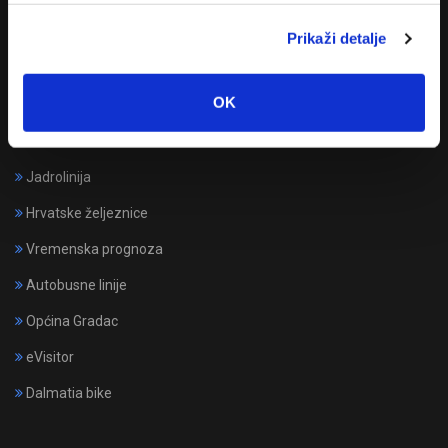
info@drvenik.hr
Prikaži detalje
OK
Korisni linkovi
Jadrolinija
Hrvatske željeznice
Vremenska prognoza
Autobusne linije
Općina Gradac
eVisitor
Dalmatia bike