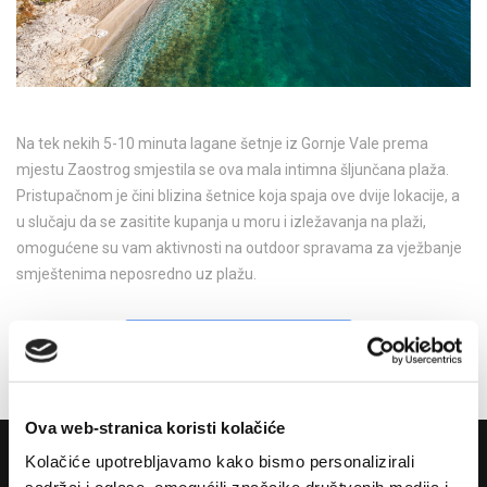
Na tek nekih 5-10 minuta lagane šetnje iz Gornje Vale prema
mjestu Zaostrog smjestila se ova mala intimna šljunčana plaža.
Pristupačnom je čini blizina šetnice koja spaja ove dvije lokacije, a
u slučaju da se zasitite kupanja u moru i izležavanja na plaži,
omogućene su vam aktivnosti na outdoor spravama za vježbanje
smještenima neposredno uz plažu.
Podijeli na Facebooku
Ova web-stranica koristi kolačiće
Kolačiće upotrebljavamo kako bismo personalizirali