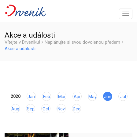
Zapně
navig
Akce a události
Vítejte v Drveniku!
Naplánujte si svou dovolenou předem
Akce a události
2020
Jan
Feb
Mar
Apr
May
Jun
Jul
Aug
Sep
Oct
Nov
Dec