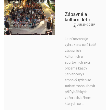
Zábavné a
kulturní léto
01 JUN 20 - 30 SEP
20
Letní sezona je
vyhrazena celé řadě
zábavních,
kulturních a
sportovních akcí,
přičemž každý
červencový i
srpnový týden se
turisté mohou bavit
při Rybářských
večerech, během
kterých se ...