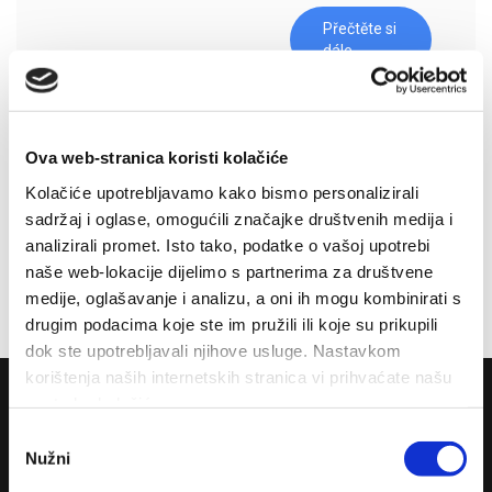
Přečtěte si
dále
Ova web-stranica koristi kolačiće
Rozmanitost a široká nabídka akcí a událostí v obci Drvenik
Kolačiće upotrebljavamo kako bismo personalizirali
nadchne každého návštěvníka. Každý si zde může najít něco pro
sadržaj i oglase, omogućili značajke društvenih medija i
sebe, ať už máte rádi tradici, gastronomické slavnosti, programy
analizirali promet. Isto tako, podatke o vašoj upotrebi
pro děti či sportovní akce. Přijeďte, užívejte a buďte součástí
naše web-lokacije dijelimo s partnerima za društvene
celého dění.
medije, oglašavanje i analizu, a oni ih mogu kombinirati s
drugim podacima koje ste im pružili ili koje su prikupili
dok ste upotrebljavali njihove usluge. Nastavkom
korištenja naših internetskih stranica vi prihvaćate našu
upotrebu kolačića.
Odabir
Nužni
pristanka
Turistické sdružení místa