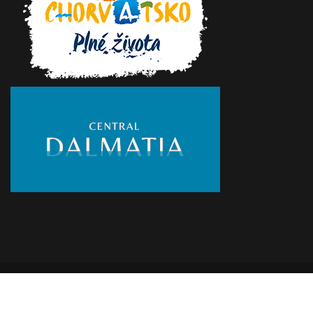
© 2020 Turistička zajednica mjesta Drvenik | Developed by
Nove
vibracije